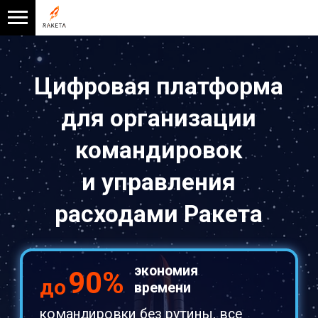
Цифровая платформа
для организации
командировок
и управления
расходами Ракета
экономия
90%
до
времени
командировки без рутины, все
процессы в автоматическом
режиме
экономия
30%
до
бюджета