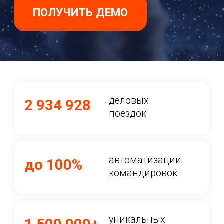
уникальных
1 500 000+
пользователей
поставщиков
100+
туристических
услуг
лишней рутины
0%
при организации
деловых поездок
Управляйте
командировками