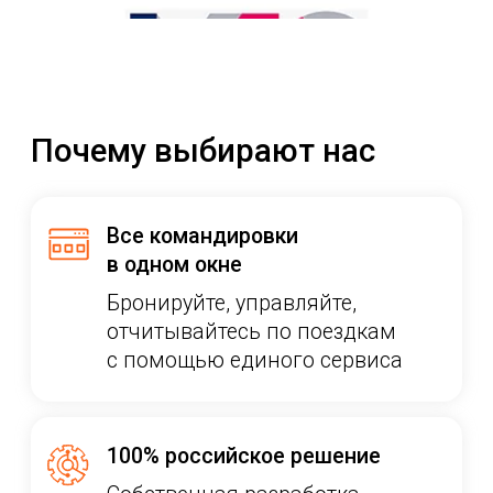
Удобно всем участникам
процесса
Сотрудники оформляют
и согласовывают поездки,
бухгалтерия и кадры получают
документы
Быстрый запуск
и масштабирование
Запускайте Ракету за короткий
срок и масштабируйте на новые
регионы и юрлица по мере роста
компании
Прозрачные цены
и корпоративные тарифы
Прозрачное ценообразование,
корпоративные тарифы
Идеальная бизнес-