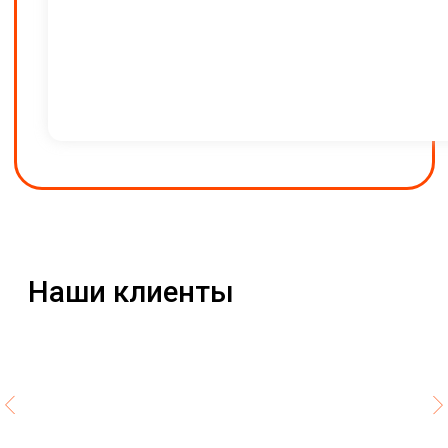
Собственная разработка.
Не зависит от стороннего
программного
обеспечения
Полная интеграция
Ракета встраивается в любую
ИТ‑среду: интегрируется с 1С,
кадровыми и другими бизнес-
системами
Экономия бюджета и времени
До 30% бюджета на поездки
и до 90% рабочего времени
Надежность и безопасность
Высокий уровень надёжности
и безопасности хранения
данных