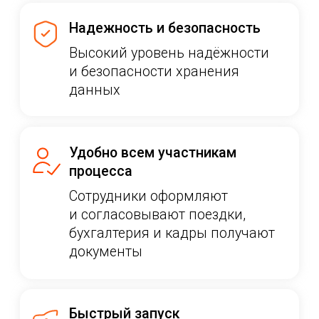
Email
+7
СКАЧАТЬ
Отправляя форму, вы подтверждаете,
что даете
Согласие на обработку
персональных данных
, определенных
в
Политике конфиденциальности
Цифровое управление
командировками
с Ракетой