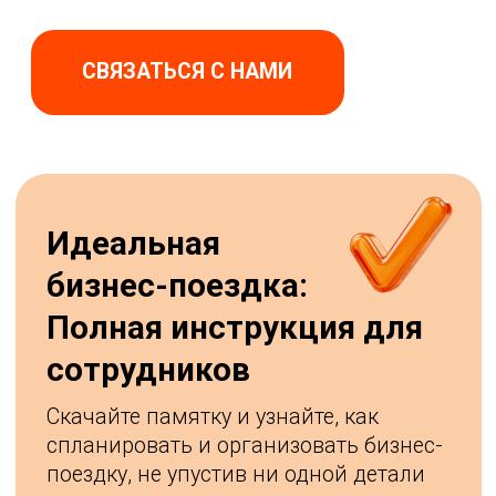
Отправляя форму, вы подтверждаете, что даете
Согласие на обработку
персональных данных
,
определенных в
Политике конфиденциальности
без Ракеты
Отправить
Туристические
Документы
услуги
Профайлы
Финансы
Отчеты