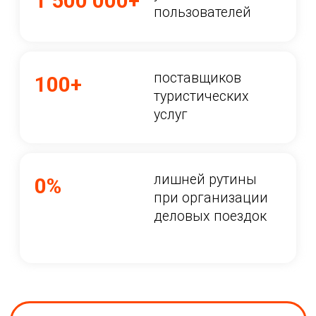
и расходами в одном
окне
быстрая и удобная
организация командировок