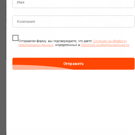
Мы создаем короткие, но интересные новости.
Подпишитесь и добро пожаловать на борт!
Командировки меняют маршрут
Доля командировок по России этой весной сократилась на 8%,
в то время как число зарубежных поездок выросло на 4% к
прошлому году.
03.06.2026
Отправляя форму, вы подтверждаете, что даете
Согласие на обработку
персональных данных
,
определенных в
Политике конфиденциальности
Отправить
СМИ О НАС