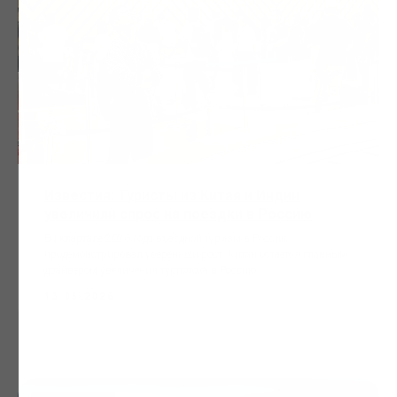
Известия: Туристы из Китая и Индии
увеличили спрос на поездки в Россию
В I квартале 2026 года въездной туризм в Россию
продемонстрировал уверенный рост. Китай остается главным
драйвером увеличения турпотока в Россию.
13.05.2026