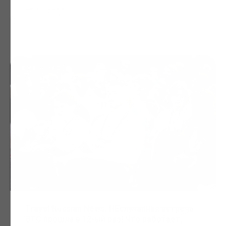
06.05.2026
СМИ О НАС
Travel Russian News: НЕслучайная встреча
BTC прошла в 12-ый раз! Что работает,