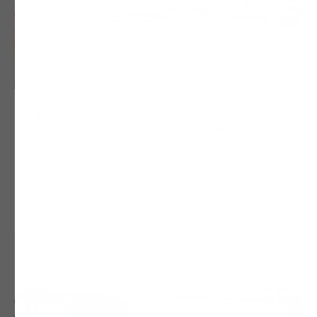
Buying Business Travel: Волатильность цен
на авиабилеты российских перевозчиков
неизбежна
Цены на керосин выросли примерно вдвое с момента начала
военных действий на Ближнем Востоке в этом году,
а авиакомпании уже начали сокращать количество рейсов
и выводить самолёты из эксплуатации.
21.04.2026
НОВОСТИ РАКЕТЫ