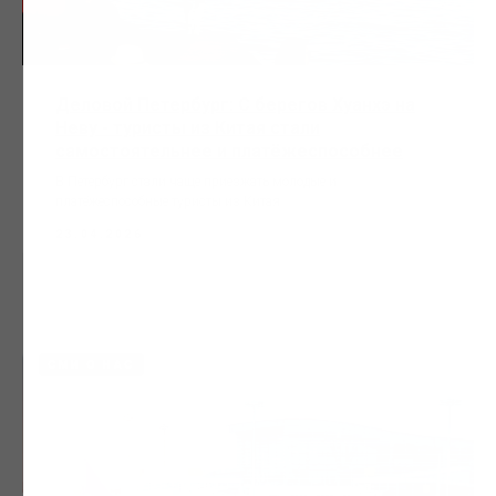
Деловой Петербург: С берегов Хуанхэ на
Неву - туристы из Китая стали
самостоятельнее и платёжеспособнее
В Петербург стали чаще приезжать молодые и
платёжеспособные туристы из Китая.
23.04.2026
СМИ О НАС