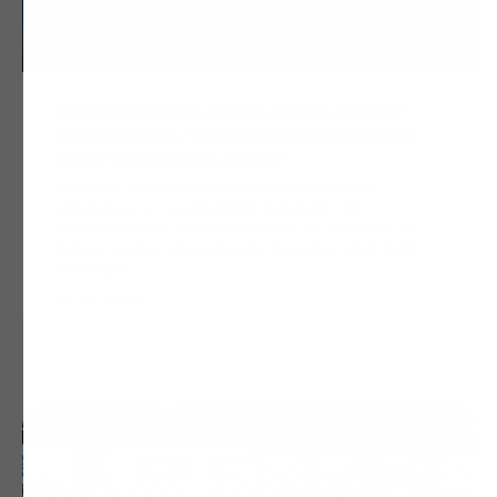
Коммерсант ФМ: Форум снизил глубину
бронирований. Что происходит с рынком
luxury-услуг перед ПМЭФ?
Гостиницы, консьерж-сервисы и компании по аренде
премиальных яхт и автомобилей фиксируют спад
бронирований на ПМЭФ. В сравнении с 2025 годом число
деловых поездок, организованных «под ключ», упало более
чем на треть.
14.05.2026
СМИ О НАС