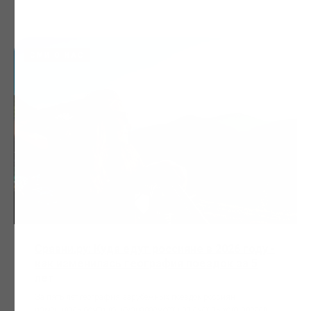
СМИ О НАС
Сравни.ру: Куда едут россияне в 2026 году -
как изменилась география поездок за 5
лет
За пять лет география зарубежных поездок россиян
изменилась почти до неузнаваемости за счет выхода вперед