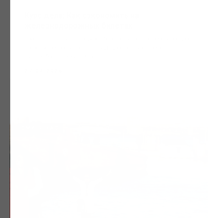
Курс дела: Как сэкономить на
железнодорожных билетах
В марте стартовали продажи билетов на летние рейсы поездов
в южные регионы России. Традиционно практически сразу
лучшие были раскуплены.
27.04.2026
СМИ О НАС