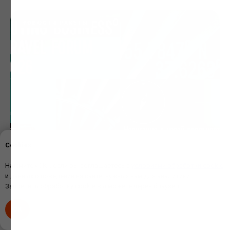
НОВОСТИ РАКЕТЫ
Cookies
Встретимся на форуме Buying Business
Нажмите «ОК», если вы соглашаетесь с
условиями обработки cookie
Travel
и данных о поведении на сайте, нужных нам для аналитики.
Запретить обработку cookie вы можете через браузер
20 апреля 2026 года Ракета примет участие в шестом
ежегодном форуме Buying Business Travel для
OK
профессионалов в сфере делового туризма и MICE.
15.04.2026