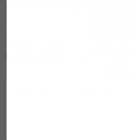
СМИ О НАС
Buying Business Travel: Компании стали
активнее контролировать финансовые
лимиты на командировки
Этой весной количество командировок за рубеж у российского
бизнеса возросло до 27% от общего объема деловых поездок. В
апреле 2025 года этот показатель составлял 24%.
12.05.2026