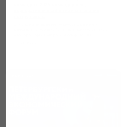
команды в 2026: командировки,
корпоративные события и мотивация
сотрудников»
Для руководителей, тревел-менеджеров, директоров и
менеджеров по персоналу, бухгалтеров, административных
директоров и организаторов бизнес-мероприятий.
15.05.2026
СМИ О НАС