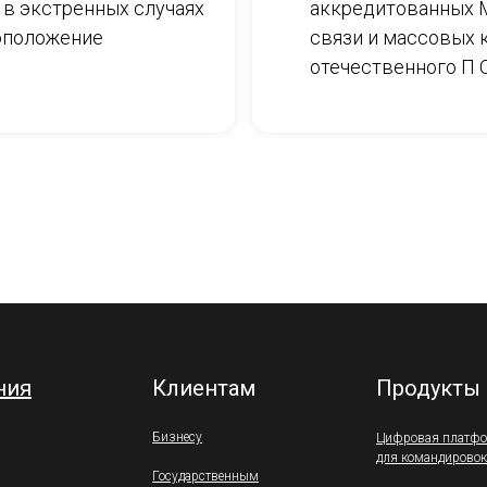
 в экстренных случаях
аккредитованных 
оположение
связи и массовых 
отечественного П
ния
Клиентам
Продукты
Бизнесу
Цифровая платф
для командировок
Государственным