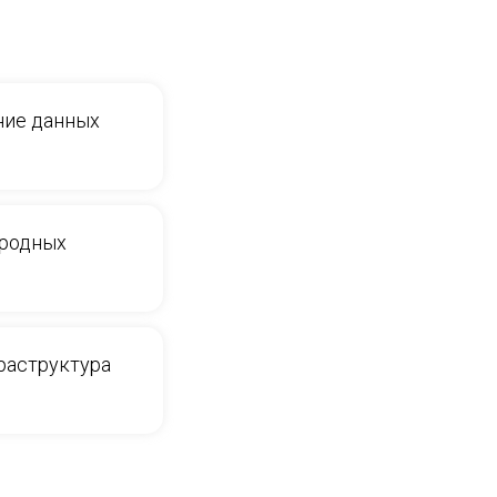
ние данных
ародных
раструктура