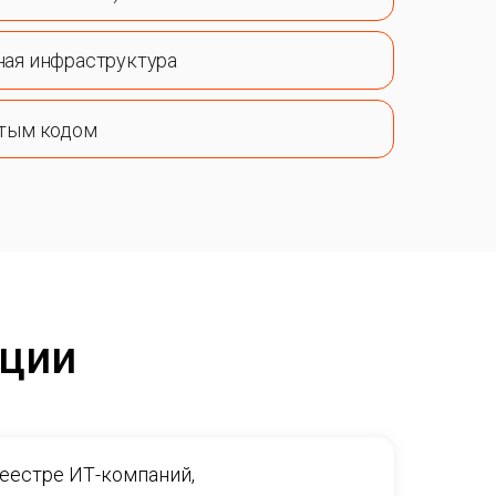
ная инфраструктура
ытым кодом
ации
Реестре ИТ-компаний,